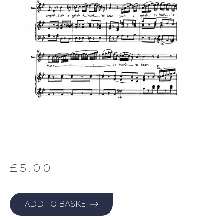
£
5.00
ADD TO BASKET