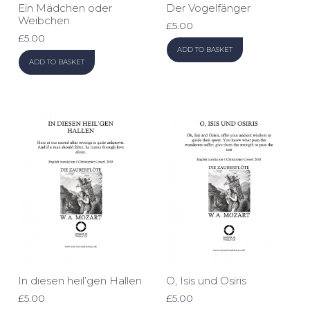
Ein Mädchen oder
Der Vogelfänger
Weibchen
£
5.00
£
5.00
ADD TO BASKET
ADD TO BASKET
In diesen heil’gen Hallen
O, Isis und Osiris
£
5.00
£
5.00