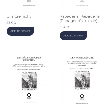
O, zittre nicht
Papagena, Papagena!
(Papageno’s suicide)
£
5.00
£
5.00
ADD TO BASKET
ADD TO BASKET