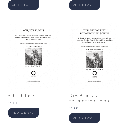
ADD TO BASKET
ADD TO BASKET
Ach, ich fühl’s
Dies Bildnis ist
bezauber’nd schön
£
5.00
£
5.00
ADD TO BASKET
ADD TO BASKET